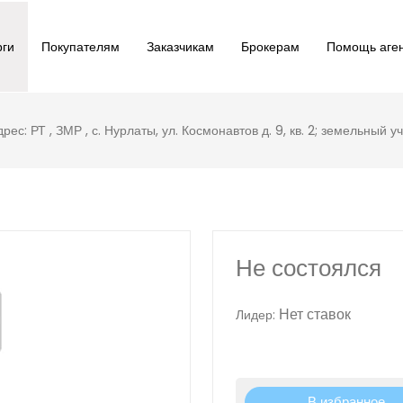
рги
Покупателям
Заказчикам
Брокерам
Помощь аге
дрес: РТ , ЗМР , с. Нурлаты, ул. Космонавтов д. 9, кв. 2; земельный у
Не состоялся
Нет ставок
Лидер:
В избранное