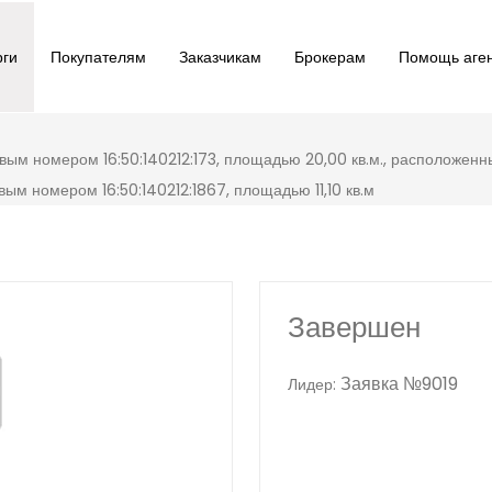
рги
Покупателям
Заказчикам
Брокерам
Помощь аге
вым номером 16:50:140212:173, площадью 20,00 кв.м., расположенный
овым номером 16:50:140212:1867, площадью 11,10 кв.м
Завершен
Заявка №9019
Лидер: