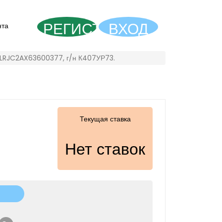
РЕГИСТРАЦИЯ
ВХОД
нта
X7LRJC2AX63600377, г/н К407УР73.
Текущая ставка
Нет ставок