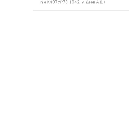
г/н К407УР73. (942-у, Деев А.Д.)