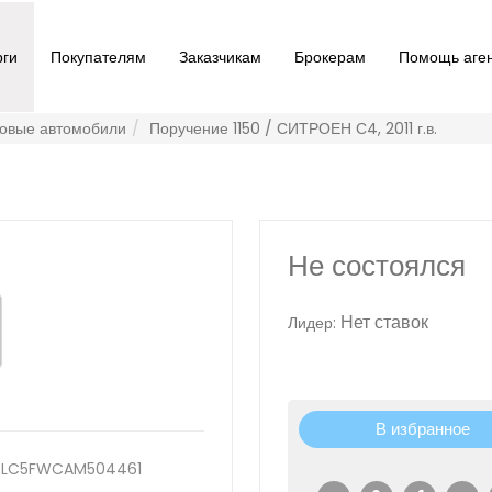
рги
Покупателям
Заказчикам
Брокерам
Помощь аге
ковые автомобили
Поручение 1150 / СИТРОЕН С4, 2011 г.в.
Не состоялся
Нет ставок
Лидер:
В избранное
 Z8TLC5FWCAM504461