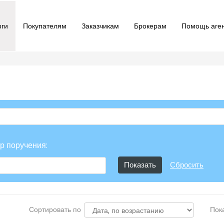
рги
Покупателям
Заказчикам
Брокерам
Помощь аге
р поручения:
Сбросить
Сортировать по
Пок